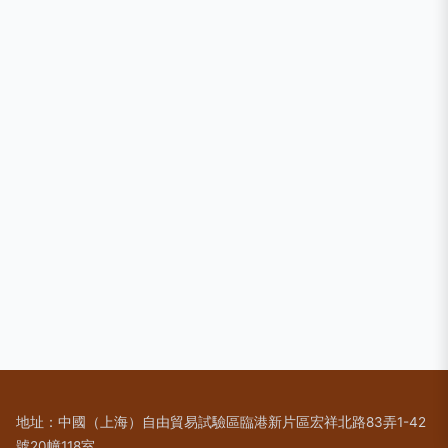
地址：中國（上海）自由貿易試驗區臨港新片區宏祥北路83弄1-42
號20幢118室