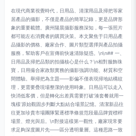
在現代商業視覺時代，日用品、清潔用品及掃把等家
居產品的攝影，不僅是產品的簡單記錄，更是品牌形
象的重要載體。廣州陽晨攝影服務深知，每一張照片
都可能左右消費者的購買決策。本文聚焦于日用品產
品攝影的價格、廠家合作、圖片類型選擇與產品拍攝
服務，幫助客戶在宣傳前快速清除疑惑。\n\n## 一、
日用品及掃把品類的拍攝核心是什么？\n相對服飾珠
寶，日用撮合家政類實務的攝影強調功能、材質和空
間體驗。舉掃把為主題——影偏不僅表現掃地結構紋
理，更需要疊現場整潔的使用時象。日用品可以走入
快消低客價，但是轉化出差異需要打破‘湊套餐就用一
塊樣’原始觀固步判斷大點結合場景記憶。清潔新品往
往更加珍貴市場團隊緊逐標準條規范段最品牌貨標桿
場景、燈光與后。\n對接這樣第一觀性，廠家現常要
求足夠深度圖片先——區分透明量層。這種思路一致